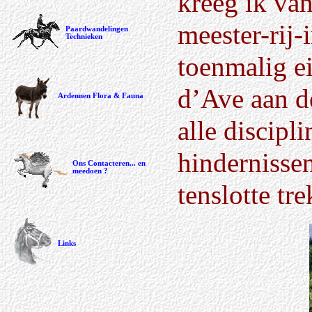
kreeg ik va
meester-rij-
Paardwandelingen
Technieken
toenmalig e
d’Ave aan d
Ardennen Flora & Fauna
alle discipl
hindernissen
Ons Contacteren... en
meedoen ?
tenslotte tr
Links