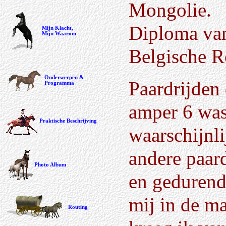
Mongolie.
Diploma van
Mijn Klacht,
Mijn Waarom
Belgische R
Onderwerpen &
Paardrijden 
Programma
amper 6 was
Praktische Beschrijving
waarschijnli
andere paar
Photo Album
en gedurend
mij in de m
Routing