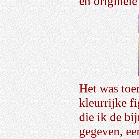
en originele
Het was toe
kleurrijke f
die ik de b
gegeven, ee